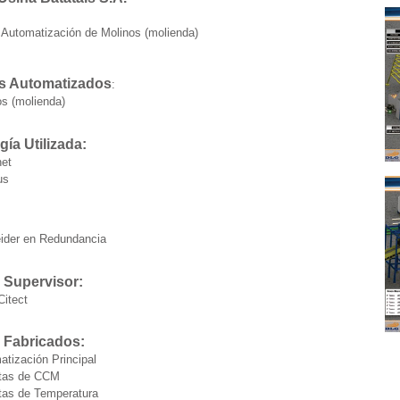
Automatización de Molinos (molienda)
s Automatizados
:
os (molienda)
ía Utilizada:
net
us
ider en Redundancia
 Supervisor:
Citect
 Fabricados:
tización Principal
tas de CCM
as de Temperatura