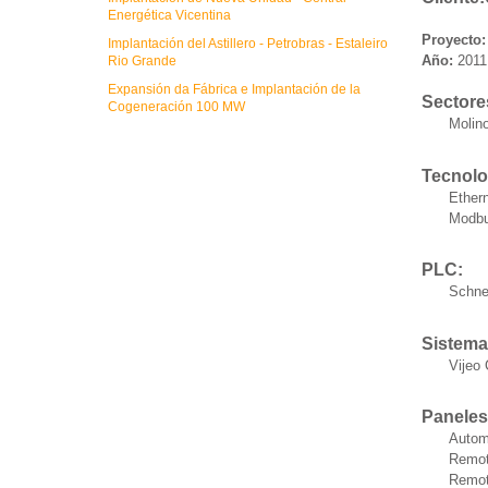
Energética Vicentina
Proyecto:
Implantación del Astillero - Petrobras - Estaleiro
Año:
2011
Rio Grande
Expansión da Fábrica e Implantación de la
Sectore
Cogeneración 100 MW
Molin
Tecnolog
Ether
Modb
PLC:
Schne
Sistema
Vijeo 
Paneles
Automa
Remo
Remot