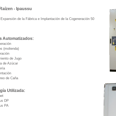
:Raízen - Ipaussu
:
Expansión de la Fábrica e Implantación de la Cogeneración 50
s Automatizados:
eración
os (molienda)
ración
miento de Jugo
ca de Azúcar
ería
ntación
reo de Caña
gía Utilizada:
net
bus DP
bus PA