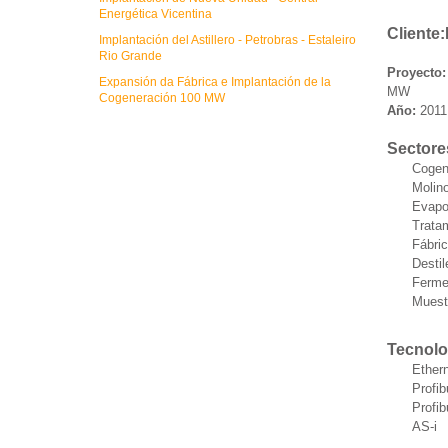
Energética Vicentina
Cliente
Implantación del Astillero - Petrobras - Estaleiro
Rio Grande
Proyecto
Expansión da Fábrica e Implantación de la
MW
Cogeneración 100 MW
Año:
2011
Sectore
Cogen
Molin
Evapo
Trata
Fábri
Destil
Ferme
Muest
Tecnolo
Ether
Profi
Profi
AS-i