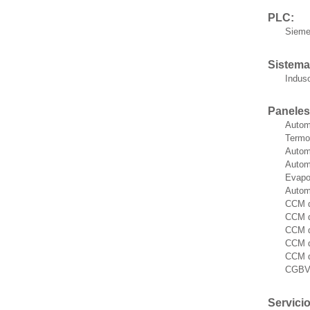
PLC:
Siem
Sistema
Induso
Paneles
Autom
Termo
Autom
Autom
Evapo
Autom
CCM d
CCM d
CCM d
CCM d
CCM d
CGBV 
Servicio