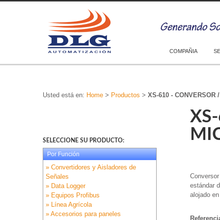
COMPAÑIA
S
Usted está en:
Home
>
Productos
>
XS-610 - CONVERSOR
XS
MI
SELECCIONE SU PRODUCTO:
Por Función
» Convertidores y Aisladores de
Conversor 
Señales
estándar d
» Data Logger
alojado en
» Equipos Profibus
» Línea Agrícola
» Accesorios para paneles
Referenci