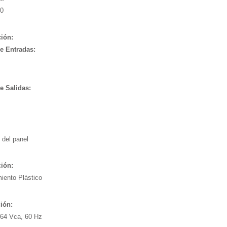
0
ión:
e Entradas:
 Salidas:
 del panel
ión:
iento Plástico
ión:
264 Vca, 60 Hz