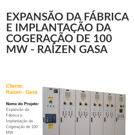
EXPANSÃO DA FÁBRICA
E IMPLANTAÇÃO DA
COGERAÇÃO DE 100
MW - RAÍZEN GASA
Cliente:
Raízen - Gasa
Nome do Projeto:
Expansão da
Fábrica e
Implantação da
Cogeração de 100
MW