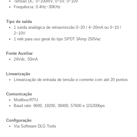
Tensão DC: 0~100mV, 0~5V, 0~10V
Frequência: 0.4Hz~30KHz
Tipo de saída
1 saída analógica de retrasmissão 0~20 / 4~20mA ou 0~10 /
2~10V
1 relé para uso geral do tipo SPDT 3Amp 250Vac
Fonte Auxiliar
24Vdc, 50mA
Linearização
Linearização de entrada de tensão e corrente com até 20 pontos
Comunicação
Modibus/RTU
Baud rate: 9600, 19200, 38400, 57600 e 115200bps
Configuração
Via Software DLG Tools