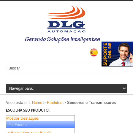
Você está em:
Home
>
Produtos
>
Sensores e Transmissores
ESCOLHA SEU PRODUTO:
Mostrar Destaques
Por Função
» Acessórios para Painéis